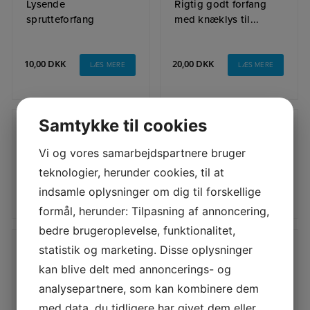
Lysende
Rigtig godt forfang
sprutteforfang
med knæklys til...
10,00
DKK
20,00
DKK
LÆS MERE
LÆS MERE
Samtykke til cookies
Storfanger til torsk
Storfanger til torsk 2
(DET GULE REV)
lys (DET GUL...
Vi og vores samarbejdspartnere bruger
teknologier, herunder cookies, til at
indsamle oplysninger om dig til forskellige
20,00
DKK
20,00
DKK
LÆS MERE
LÆS MERE
formål, herunder: Tilpasning af annoncering,
bedre brugeroplevelse, funktionalitet,
statistik og marketing. Disse oplysninger
Til dig der kastefisker
Torskeforfang med
kan blive delt med annoncerings- og
på revet.
knæklys 1,0 mm li...
analysepartnere, som kan kombinere dem
med data, du tidligere har givet dem eller