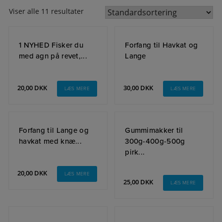
Viser alle 11 resultater
1 NYHED Fisker du
Forfang til Havkat og
med agn på revet,...
Lange
20,00
DKK
30,00
DKK
LÆS MERE
LÆS MERE
Forfang til Lange og
Gummimakker til
havkat med knæ...
300g-400g-500g
pirk...
20,00
DKK
LÆS MERE
25,00
DKK
LÆS MERE