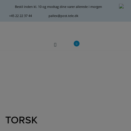
Hop
Bestil inden kl. 10 og modtag dine varer allerede i morgen
til
+45 22 22 37 44
pallex@post.tele.dk
indholdet
0
TORSK