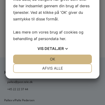
25,00
DKK
20,00
DKK
LÆS MERE
LÆS MERE
de har indsamlet gennem din brug af deres
tjenester. Ved at klikke på 'OK' giver du
samtykke til disse formål.
Torskeforfang med
sprutter
Læs mere om vores brug af cookies og
behandling af persondata
her
.
20,00
DKK
LÆS MERE
VIS
DETALJER
JA
NEJ
OK
JA
NEJ
NØDVENDIGE
PRÆFERENCER
AFVIS ALLE
KONTAKT
JA
NEJ
JA
NEJ
pallex@post.tele.dk
MARKETING
STATISTIK
+45 22 22 37 44
Pallex v/Palle Pedersen