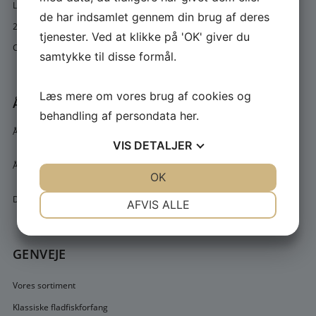
Landsbygaden 7, Sengeløse
de har indsamlet gennem din brug af deres
2630 Taastrup
tjenester. Ved at klikke på 'OK' giver du
Cvr. 10848008
samtykke til disse formål.
Læs mere om vores brug af cookies og
ÅBNINGSTIDER
behandling af persondata
her
.
Åben alle ugens dage (også lørdag og søndag)
VIS
DETALJER
Åbningstider 9.00 - 21.00
JA
NEJ
OK
JA
NEJ
NØDVENDIGE
PRÆFERENCER
Der kan beses eller afhentes efter aftale.
AFVIS ALLE
JA
NEJ
JA
NEJ
MARKETING
STATISTIK
GENVEJE
Vores sortiment
Klassiske fladfiskforfang