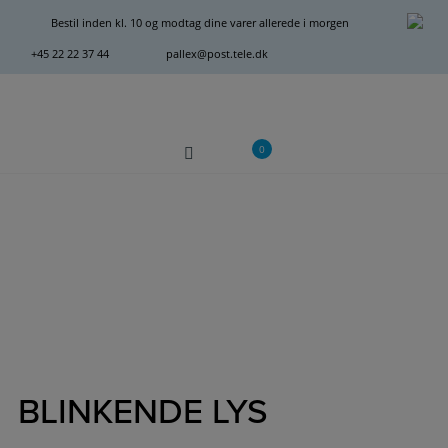
Hop
Bestil inden kl. 10 og modtag dine varer allerede i morgen
til
+45 22 22 37 44
pallex@post.tele.dk
indholdet
0
BLINKENDE LYS