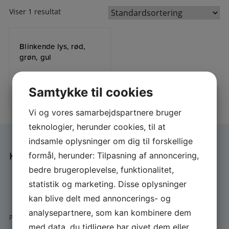
Viser 1 resultat
Blinkende lys, rød,
grøn, gul
Samtykke til cookies
18,00
DKK
LÆS MERE
Vi og vores samarbejdspartnere bruger
teknologier, herunder cookies, til at
indsamle oplysninger om dig til forskellige
KONTAKT
formål, herunder: Tilpasning af annoncering,
bedre brugeroplevelse, funktionalitet,
pallex@post.tele.dk
statistik og marketing. Disse oplysninger
+45 22 22 37 44
kan blive delt med annoncerings- og
analysepartnere, som kan kombinere dem
Pallex v/Palle Pedersen
med data, du tidligere har givet dem eller