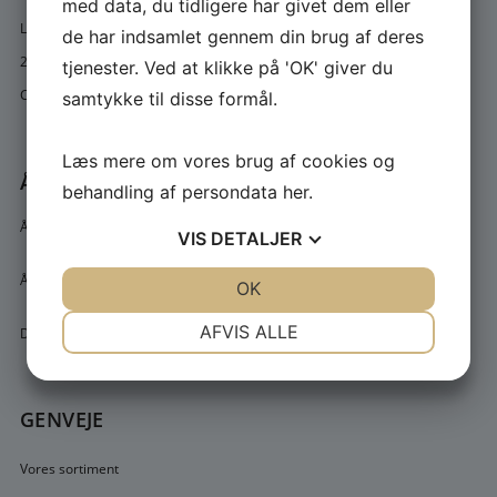
med data, du tidligere har givet dem eller
Landsbygaden 7, Sengeløse
de har indsamlet gennem din brug af deres
2630 Taastrup
tjenester. Ved at klikke på 'OK' giver du
Cvr. 10848008
samtykke til disse formål.
Læs mere om vores brug af cookies og
ÅBNINGSTIDER
behandling af persondata
her
.
Åben alle ugens dage (også lørdag og søndag)
VIS
DETALJER
Åbningstider 9.00 - 21.00
JA
NEJ
OK
JA
NEJ
NØDVENDIGE
PRÆFERENCER
AFVIS ALLE
Der kan beses eller afhentes efter aftale.
JA
NEJ
JA
NEJ
MARKETING
STATISTIK
GENVEJE
Vores sortiment