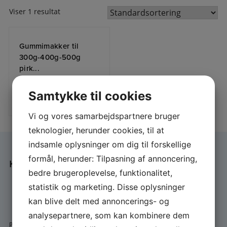
Viser 1 resultat
Gummimakker til
300g-400g-500g
pirk...
Samtykke til cookies
25,00
DKK
LÆS MERE
Vi og vores samarbejdspartnere bruger
teknologier, herunder cookies, til at
indsamle oplysninger om dig til forskellige
formål, herunder: Tilpasning af annoncering,
KONTAKT
bedre brugeroplevelse, funktionalitet,
pallex@post.tele.dk
statistik og marketing. Disse oplysninger
+45 22 22 37 44
kan blive delt med annoncerings- og
analysepartnere, som kan kombinere dem
Pallex v/Palle Pedersen