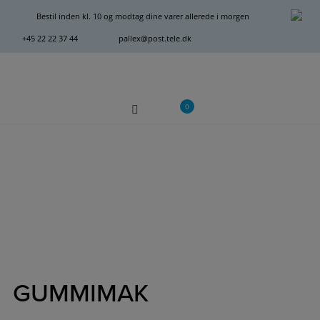
Hop
Bestil inden kl. 10 og modtag dine varer allerede i morgen
til
+45 22 22 37 44
pallex@post.tele.dk
indholdet
0
GUMMIMAK