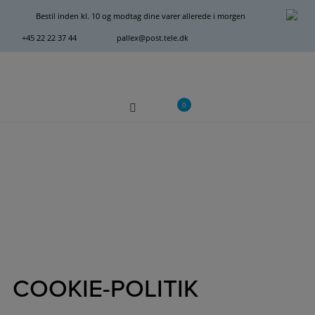
Hop
Bestil inden kl. 10 og modtag dine varer allerede i morgen
til
+45 22 22 37 44
pallex@post.tele.dk
indholdet
0
COOKIE-POLITIK