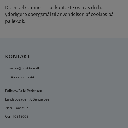
Du er velkommen til at kontakte os hvis du har
yderligere spørgsmål til anvendelsen af cookies på
pallex.dk.
KONTAKT
pallex@post.tele.dk
+45 22 22 37 44
Pallex v/Palle Pedersen
Landsbygaden 7, Sengeløse
2630 Taastrup
Cvr. 10848008