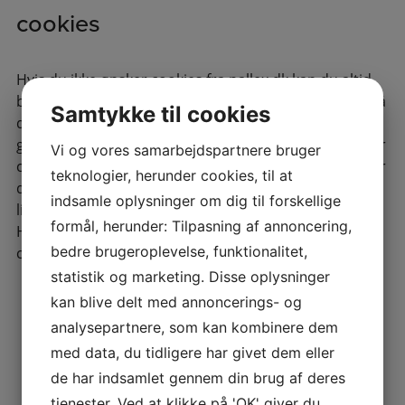
cookies
Hvis du ikke ønsker cookies fra pallex.dk kan du altid
blokere for alle cookies, slette eksisterende cookies på
Samtykke til cookies
din computer eller modtage en advarsel før, der
gemmes en cookie. Alle browsere tillader, at du sletter
Vi og vores samarbejdspartnere bruger
cookies enkeltvis eller alle på en gang. Hvordan du gør
teknologier, herunder cookies, til at
det, afhænger af, hvilken browser du anvender. Følg
indsamle oplysninger om dig til forskellige
links nedenfor får at få vejledninger til din browser.
formål, herunder: Tilpasning af annoncering,
Husk, at bruger du flere browsere, skal du slette
bedre brugeroplevelse, funktionalitet,
cookies i dem alle.
statistik og marketing. Disse oplysninger
Vejledning i at slette cookies på
kan blive delt med annoncerings- og
Microsoft Internet Explorer
analysepartnere, som kan kombinere dem
Vejledning i at slette cookies på
med data, du tidligere har givet dem eller
Microsoft Edge
de har indsamlet gennem din brug af deres
Vejledning i at slette cookies på Safari
tjenester. Ved at klikke på 'OK' giver du