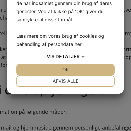
de har indsamlet gennem din brug af deres
e personoplysninger, der er nødvendige for at levere
tjenester. Ved at klikke på 'OK' giver du
ehandle forespørgsler.
samtykke til disse formål.
ller køber ikke personhenførbare oplysninger fra t
Læs mere om vores brug af cookies og
behandling af persondata
her
.
dte kortindløsere til evt. håndtering af online kort
at ved fakturering opbevares fakturerings- og bankop
VIS
DETALJER
føringsloven.
JA
NEJ
OK
JA
NEJ
NØDVENDIGE
PRÆFERENCER
AFVIS ALLE
 dine oplysninger?
JA
NEJ
JA
NEJ
MARKETING
STATISTIK
rmation på følgende måder:
på mail og hjemmeside gennem personlige anbefalinge