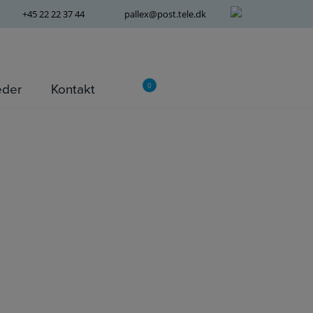
+45 22 22 37 44
pallex@post.tele.dk
eder
Kontakt
0