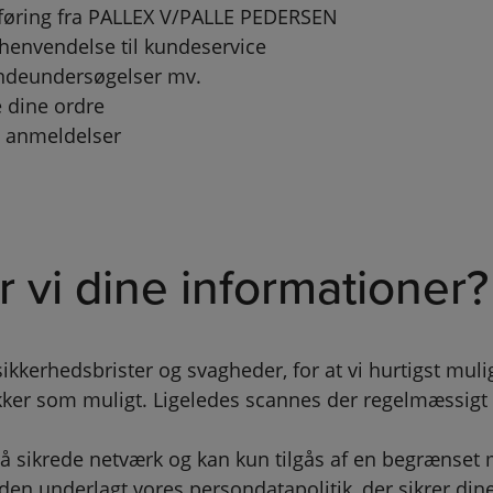
dsføring fra PALLEX V/PALLE PEDERSEN
 henvendelse til kundeservice
undeundersøgelser mv.
e dine ordre
ot anmeldelser
 vi dine informationer?
kerhedsbrister og svagheder, for at vi hurtigst muli
ker som muligt. Ligeledes scannes der regelmæssigt 
på sikrede netværk og kan kun tilgås af en begræns
den underlagt vores persondatapolitik, der sikrer dine