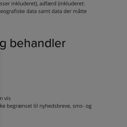
sser inkluderet), adfærd (inkluderet:
 geografiske data samt data der måtte
g behandler
n vis
kke begrænset til nyhedsbreve, sms- og