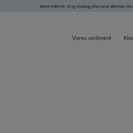
Bestil inden kl. 10 og modtag dine varer allerede i m
Vores sortiment
Kla
Hop
til
indholdet