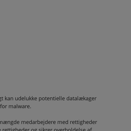
gt kan udelukke potentielle datalækager
for malware.
et mængde medarbejdere med rettigheder
 rettigheder og sikrer overholdelse af