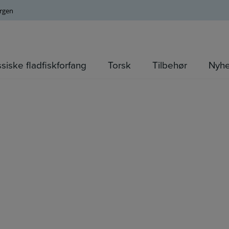
orgen
ssiske fladfiskforfang
Torsk
Tilbehør
Nyh