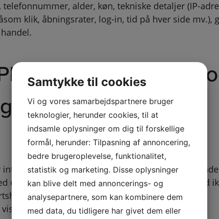
 telefonnummer, alder, køn, tekniske detaljer (IP-adre
åsom klik, åbningsrater, log-in, tid på hver side mv.),
 handel.
PEDERSEN indsamler o
Samtykke til cookies
g, når du:
Vi og vores samarbejdspartnere bruger
teknologier, herunder cookies, til at
indsamle oplysninger om dig til forskellige
formål, herunder: Tilpasning af annoncering,
bedre brugeroplevelse, funktionalitet,
ler interagerer med PALLEX V/PALLE PEDERSEN på ande
statistik og marketing. Disse oplysninger
med online markedsføringsmaterialer (herunder med i
kan blive delt med annoncerings- og
artshjemmesider eller lignende)
analysepartnere, som kan kombinere dem
 vis til PALLEX V/PALLE PEDERSEN
med data, du tidligere har givet dem eller