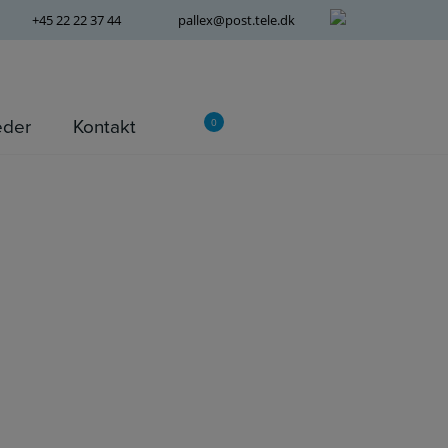
+45 22 22 37 44
pallex@post.tele.dk
eder
Kontakt
0