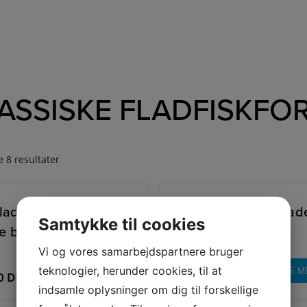
ASSISKE FLADFISKFO
e 8 resultater
 Fladfiskeforfang med
(3) Forfang til de flad
Samtykke til cookies
e blan...
Vi og vores samarbejdspartnere bruger
12,00
DKK
teknologier, herunder cookies, til at
LÆS M
00
DKK
LÆS MERE
indsamle oplysninger om dig til forskellige