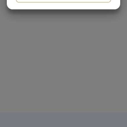
JA
NEJ
JA
NEJ
MARKETING
STATISTIK