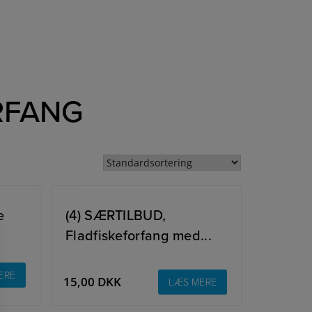
RFANG
e
(4) SÆRTILBUD,
Fladfiskeforfang med...
ERE
15,00
DKK
LÆS MERE