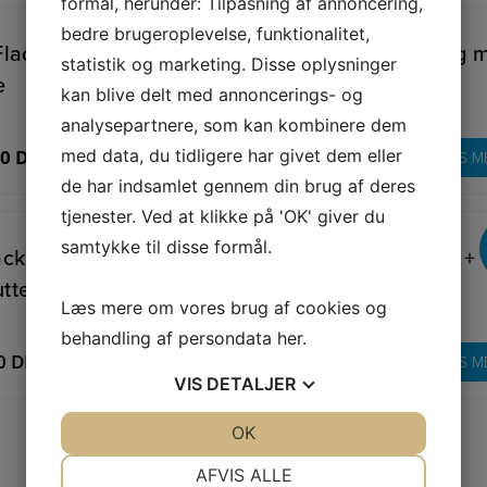
formål, herunder: Tilpasning af annoncering,
bedre brugeroplevelse, funktionalitet,
 Fladfiskeforfang med
(6) Fladfiskeforfang 
TILBUD
statistik og marketing. Disse oplysninger
e
4 cm sprut...
kan blive delt med annoncerings- og
analysepartnere, som kan kombinere dem
med data, du tidligere har givet dem eller
00
DKK
18,00
DKK
LÆS MERE
LÆS M
de har indsamlet gennem din brug af deres
tjenester. Ved at klikke på 'OK' giver du
samtykke til disse formål.
Tackler med 4 cm
15 fladfiskeforfang + 
tter til bo...
slæbetackle...
Læs mere om vores brug af cookies og
behandling af persondata
her
.
00
DKK
160,00
DKK
LÆS MERE
LÆS M
VIS
DETALJER
JA
NEJ
OK
JA
NEJ
NØDVENDIGE
PRÆFERENCER
AFVIS ALLE