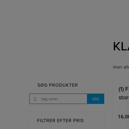
KL
Viser all
SØG PRODUKTER
(1)
stor
Søg
SØG
efter:
16,
FILTRER EFTER PRIS