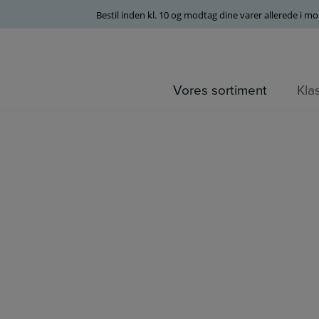
Bestil inden kl. 10 og modtag dine varer allerede i m
Vores sortiment
Kla
Hop
til
indholdet