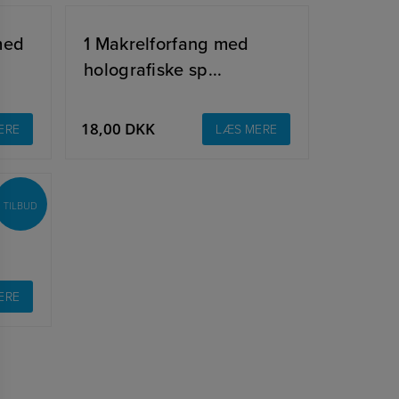
med
1 Makrelforfang med
holografiske sp...
18,00
DKK
ERE
LÆS MERE
5
TILBUD
ERE