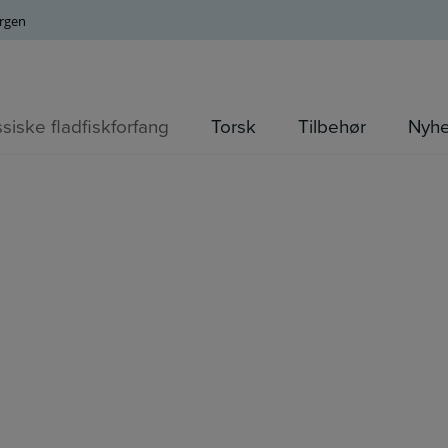
orgen
ssiske fladfiskforfang
Torsk
Tilbehør
Nyh