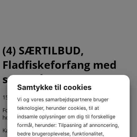
(4) SÆRTILBUD,
Fladfiskeforfang med
stor dråbeperle
Samtykke til cookies
15,00
DKK
Vi og vores samarbejdspartnere bruger
teknologier, herunder cookies, til at
Forfang med stor dråbeperle samt glinsende
indsamle oplysninger om dig til forskellige
holografiske spinnerblade.
formål, herunder: Tilpasning af annoncering,
Kan de flade stå for dem, helt sikkert ikke.
bedre brugeroplevelse, funktionalitet,