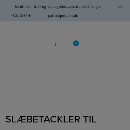
Hop
Bestil inden kl. 10 og modtag dine varer allerede i morgen
til
+45 22 22 37 44
pallex@post.tele.dk
indholdet
0
SLÆBETACKLER TIL