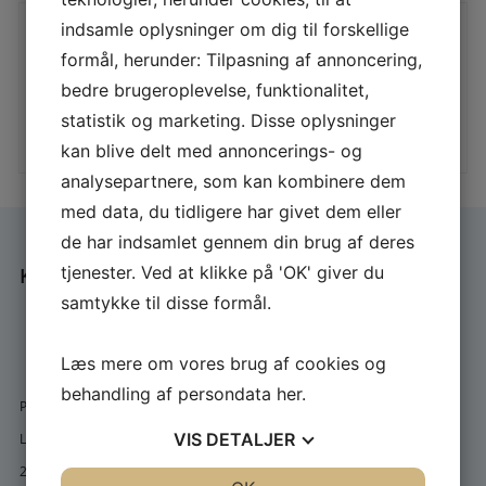
indsamle oplysninger om dig til forskellige
Knæklys
Slæbetackler m.
formål, herunder: Tilpasning af annoncering,
aflange perler
bedre brugeroplevelse, funktionalitet,
statistik og marketing. Disse oplysninger
10,00
DKK
8,00
DKK
LÆS MERE
LÆS MERE
kan blive delt med annoncerings- og
analysepartnere, som kan kombinere dem
med data, du tidligere har givet dem eller
de har indsamlet gennem din brug af deres
tjenester. Ved at klikke på 'OK' giver du
KONTAKT
samtykke til disse formål.
pallex@post.tele.dk
+45 22 22 37 44
Læs mere om vores brug af cookies og
behandling af persondata
her
.
Pallex v/Palle Pedersen
VIS
DETALJER
Landsbygaden 7, Sengeløse
2630 Taastrup