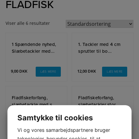
FLADFISK
Viser alle 6 resultater
1 Spændende nyhed,
1. Tackler med 4 cm
Slæbetackler med...
sprutter til bo...
9,00
DKK
12,00
DKK
LÆS MERE
LÆS MERE
Fladfiskeforfang,
Fladfiskeforfang,
slæbetackle med s...
slæbetackler stor...
Samtykke til cookies
8,00
DKK
8,00
DKK
LÆS MERE
LÆS MERE
Vi og vores samarbejdspartnere bruger
teknologier, herunder cookies, til at