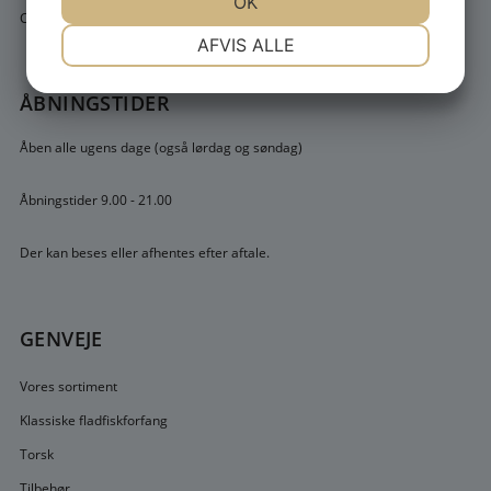
JA
NEJ
OK
JA
NEJ
Cvr. 10848008
NØDVENDIGE
PRÆFERENCER
AFVIS ALLE
JA
NEJ
JA
NEJ
ÅBNINGSTIDER
MARKETING
STATISTIK
Åben alle ugens dage (også lørdag og søndag)
Åbningstider 9.00 - 21.00
Der kan beses eller afhentes efter aftale.
GENVEJE
Vores sortiment
Klassiske fladfiskforfang
Torsk
Tilbehør