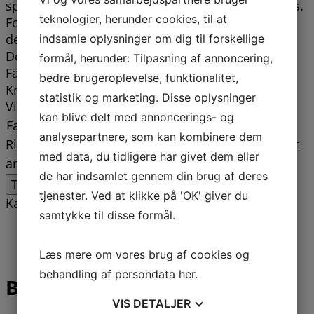
spinnerblade samt til hurtig montering af knæklys.
teknologier, herunder cookies, til at
Forfanget er lavet med både 2 og 3 kroge (til dem
der vil have trætte arme).
indsamle oplysninger om dig til forskellige
Der følger knæklys med til forfanget.
formål, herunder: Tilpasning af annoncering,
Farver: Hvid eller grøn
bedre brugeroplevelse, funktionalitet,
Knæklys der bliver brugt; ø4,5 x 37 mm
statistik og marketing. Disse oplysninger
Vis mere
kan blive delt med annoncerings- og
Farve
Ryd
analysepartnere, som kan kombinere dem
Rigtig godt forfang med knæklys til mellemvandet
med data, du tidligere har givet dem eller
antal
de har indsamlet gennem din brug af deres
Tilføj til kurv
tjenester. Ved at klikke på 'OK' giver du
Kategorier:
Grej til DET GULE REV
,
Torskeforfang
samtykke til disse formål.
Beskrivelse
Yderligere information
Læs mere om vores brug af cookies og
behandling af persondata
her
.
Beskrivelse
VIS
DETALJER