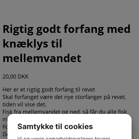
Rigtig godt forfang med
knæklys til
mellemvandet
20,00
DKK
Her er et rigtig godt forfang til revet
Skal forfanget være det nye storfanger på revet,
tiden vil vise det.
Fisk fra mellemvandet og ned, så får du alle fisk
med der er på forfangets vej ned.
Samtykke til cookies
Forfanget er bundet med 1,0 mm nylonline.
Det er monteret med glinsende holografiske
Vi og vores samarbejdspartnere bruger